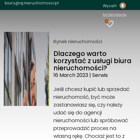
biuro@aj.nieruchomosci.pl
Wyceń
503809939
AJ Nieruchomości
0
Świerzawska 7/5
60-321 Poznań
503809939
Rynek nieruchomości
biuro@aj.nieruchomosci.pl
Dlaczego warto
korzystać z usługi biura
nieruchomości?
16 March 2023
|
Serwis
Jeśli chcesz kupić lub sprzedać
nieruchomość, być może
zastanawiasz się, czy należy
udać się do agencji
nieruchomości lub spróbować
przeprowadzić proces na
własną rękę. Chociaż jest to z