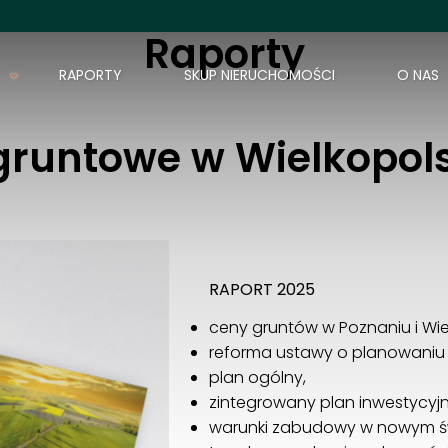
Raporty
RAPORTY
SKUP NIERUCHOMOŚCI
O NAS
AJ Nieruchomości
gruntowe w Wielkopol
Świerzawska 7/5
60-321 Poznań
503809939
biuro@aj.nieruchomosci.pl
RAPORT 2025
ceny gruntów w Poznaniu i Wie
reforma ustawy o planowaniu
plan ogólny,
zintegrowany plan inwestycyj
warunki zabudowy w nowym św