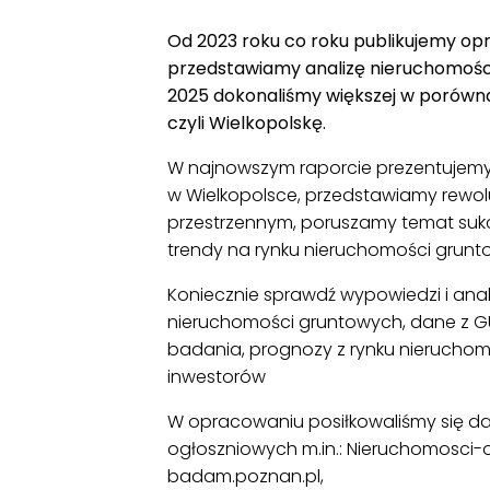
Od 2023 roku co roku publikujemy op
przedstawiamy analizę nieruchomości
2025 dokonaliśmy większej w porównan
czyli Wielkopolskę.
W najnowszym raporcie prezentujemy
w Wielkopolsce, przedstawiamy rewo
przestrzennym, poruszamy temat suk
trendy na rynku nieruchomości grunt
Koniecznie sprawdź wypowiedzi i anal
nieruchomości gruntowych, dane z GUS
badania, prognozy z rynku nieruchomoś
inwestorów
W opracowaniu posiłkowaliśmy się dan
ogłoszniowych m.in.: Nieruchomosci-on
badam.poznan.pl,