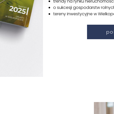
trendy na rynku nieruchomośc
o sukcesji gospodarstw rolnyc
tereny inwestycyjne w Wielkop
po