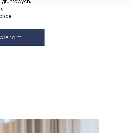
i gruntowych,
h,
olsce
bieram