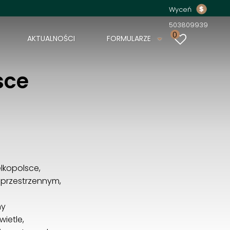
Wyceń
503809939
0
AKTUALNOŚCI
FORMULARZE
sce
lkopolsce,
 przestrzennym,
ny
ietle,