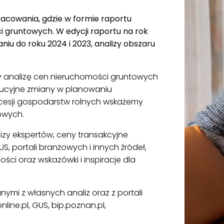
racowania, gdzie w formie raportu
 gruntowych. W edycji raportu na rok
iu do roku 2024 i 2023, analizy obszaru
 analizę cen nieruchomości gruntowych
lucyjne zmiany w planowaniu
cesji gospodarstw rolnych wskażemy
owych.
izy ekspertów, ceny transakcyjne
, portali branżowych i innych źródeł,
ci oraz wskazówki i inspiracje dla
ymi z własnych analiz oraz z portali
line.pl, GUS, bip.poznan.pl,