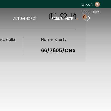
Wyceń
503809939
0
AKTUALNOŚCI
FORMULARZE
 działki
Numer oferty
66/7805/OGS