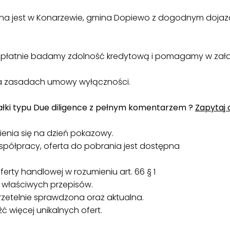
ana jest w Konarzewie, gmina Dopiewo z dogodnym dojaz
ezpłatnie badamy zdolność kredytową i pomagamy w zała
 na zasadach umowy wyłączności.
ałki typu Due diligence z pełnym komentarzem ?
Zapytaj 
enia się na dzień pokazowy.
półpracy, oferta do pobrania jest dostępna
erty handlowej w rozumieniu art. 66 § 1
 właściwych przepisów.
 rzetelnie sprawdzona oraz aktualna.
ć więcej unikalnych ofert.