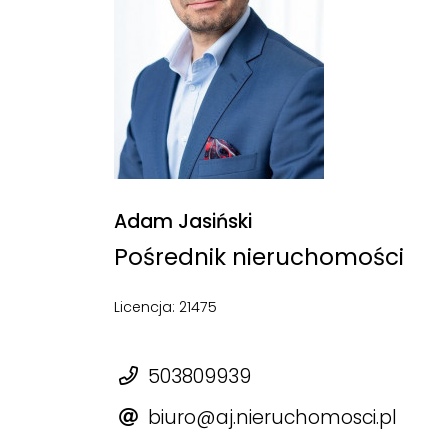
Adam Jasiński
Pośrednik nieruchomości
Licencja: 21475
503809939
biuro@aj.nieruchomosci.pl