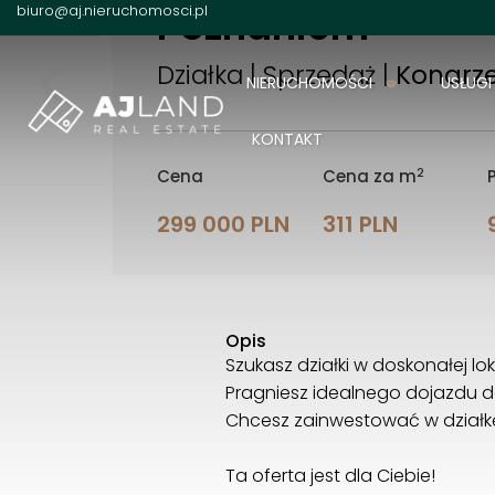
Poznaniem
biuro@aj.nieruchomosci.pl
Działka | Sprzedaż |
Konarze
NIERUCHOMOŚCI
USŁUGI
KONTAKT
2
Cena
Cena za m
299 000 PLN
311 PLN
Opis
Szukasz działki w doskonałej lok
Pragniesz idealnego dojazdu 
Chcesz zainwestować w dział
Ta oferta jest dla Ciebie!