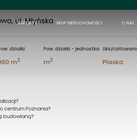
wo, ul. Młyńska
RAPORTY
SKUP NIERUCHOMOŚCI
O NAS
Pow. działki
Pow. działki - jednostka
Ukształtowanie
2
2
960 m
m
Płaska
alizacji?
do centrum Poznania?
kę budowlaną?