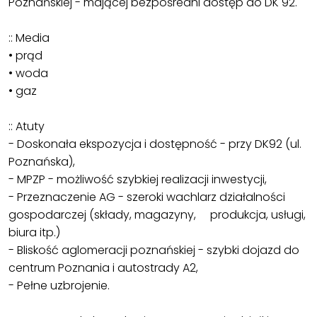
Poznańskiej - mającej bezpośredni dostęp do DK 92.
:: Media
• prąd
• woda
• gaz
:: Atuty
- Doskonała ekspozycja i dostępność - przy DK92 (ul.
Poznańska),
- MPZP - możliwość szybkiej realizacji inwestycji,
- Przeznaczenie AG - szeroki wachlarz działalności
gospodarczej (składy, magazyny, produkcja, usługi,
biura itp.)
- Bliskość aglomeracji poznańskiej - szybki dojazd do
centrum Poznania i autostrady A2,
- Pełne uzbrojenie.