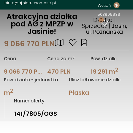
biuro@aj.nieruchomosci.pl
Wyceń
Atrakcyjna działka
503809939
Działka |
0
pod AG z MPZP w
Sprzedaż |
Jasin,
Jasinie!
ul. Poznańska
9 066 770 PLN
2
Cena
Cena za m
Pow. działki
2
9 066 770 PLN
470 PLN
19 291 m
Pow. działki - jednostka
Ukształtowanie działki
2
m
Płaska
Numer oferty
141/7805/OGS