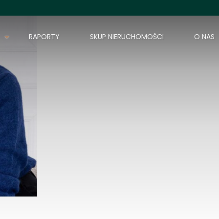
RAPORTY
SKUP NIERUCHOMOŚCI
O NAS
AJ Nieruchomości
Świerzawska 7/5
60-321 Poznań
503809939
biuro@aj.nieruchomosci.pl