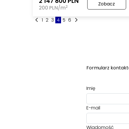
2 147 800 PLN
Zobacz
2
200 PLN/m
1
2
3
4
5
6
Formularz kontak
Imię
E-mail
Wiadomość