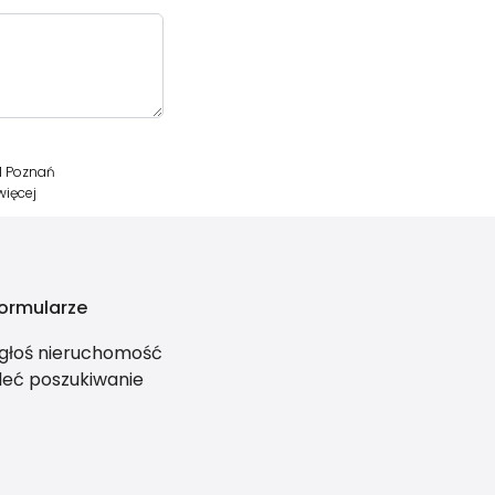
1 Poznań
więcej
ormularze
głoś nieruchomość
leć poszukiwanie