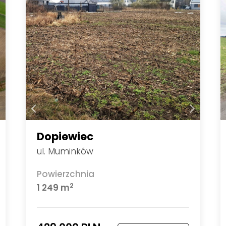
Dopiewiec
ul. Muminków
Powierzchnia
2
1 249 m