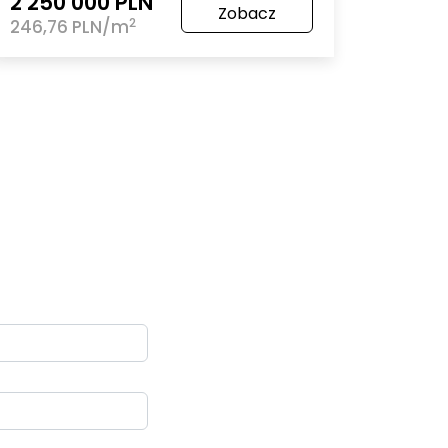
2 250 000 PLN
Zobacz
2
246,76 PLN/m