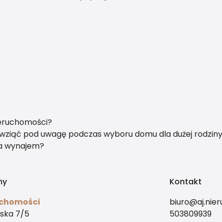
ieruchomości?
y wziąć pod uwagę podczas wyboru domu dla dużej rodzin
na wynajem?
my
Kontakt
uchomości
biuro@aj.nie
ska 7/5
503809939