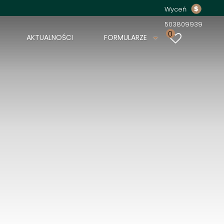
Wyceń
503809939
0
AKTUALNOŚCI
FORMULARZE