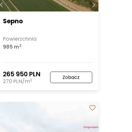
Sepno
Powierzchnia
2
985 m
265 950 PLN
Zobacz
2
270 PLN/m