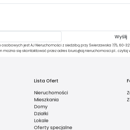
osobowych jest AJ Nieruchomości z siedzibą przy Świerzawska 7/5, 60-32
órym można się skontaktować przez adres biuro@aj.nieruchomosci.pl…
czytaj 
Lista Ofert
F
Nieruchomości
Z
Mieszkania
Z
Domy
Działki
Lokale
Oferty specjalne