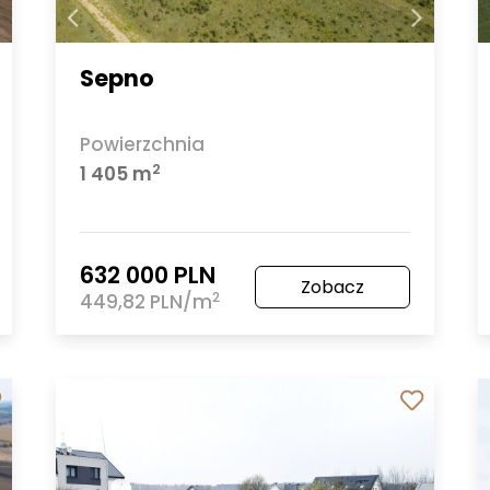
Sepno
Powierzchnia
2
1 405 m
632 000 PLN
Zobacz
2
449,82 PLN/m