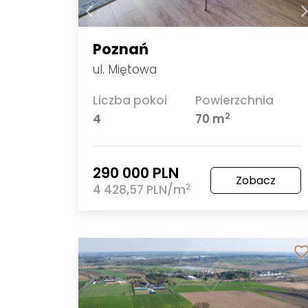
Poznań
ul. Miętowa
Liczba pokoi
Powierzchnia
2
4
70 m
290 000 PLN
Zobacz
2
4 428,57 PLN/m